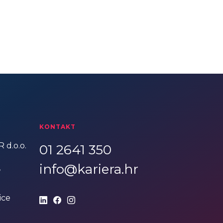
KONTAKT
 d.o.o.
01 2641 350
info@kariera.hr
,
ice