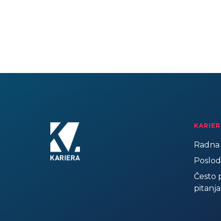
KARIER
Radna 
Poslod
Često 
pitanja