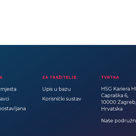
A
ZA TRAŽITELJE
TVRTKA
HSG Kariera HR
mjesta
Upis u bazu
Capraška 6,
avci
Korisnički sustav
10000 Zagreb
postavljana
Hrvatska
Naše podružn