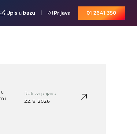
Upis u bazu
Prijava
01 2641 350
 u
Rok za prijavu
m i
22. 8. 2026