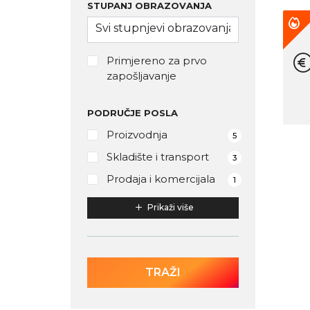
STUPANJ OBRAZOVANJA
Primjereno za prvo
zapošljavanje
PODRUČJE POSLA
Proizvodnja
5
Skladište i transport
3
Prodaja i komercijala
1
Prikaži više
TRAŽI