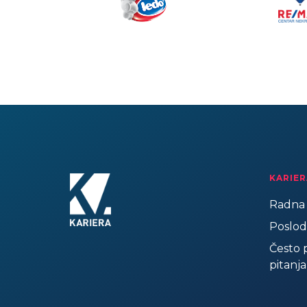
KARIER
Radna 
Poslod
Često 
pitanja