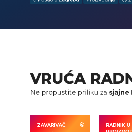
VRUĆA RAD
Ne propustite priliku za
sjajne 
ZAVARIVAČ
RADNIK U
PROIZVOD