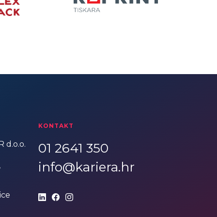
KONTAKT
 d.o.o.
01 2641 350
info@kariera.hr
,
ice