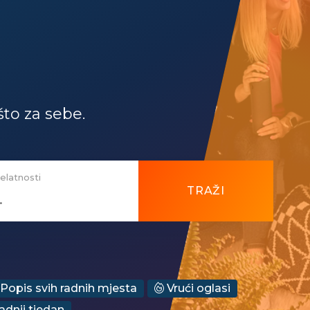
što za sebe.
jelatnosti
TRAŽI
Popis svih radnih mjesta
Vrući oglasi
dnji tjedan