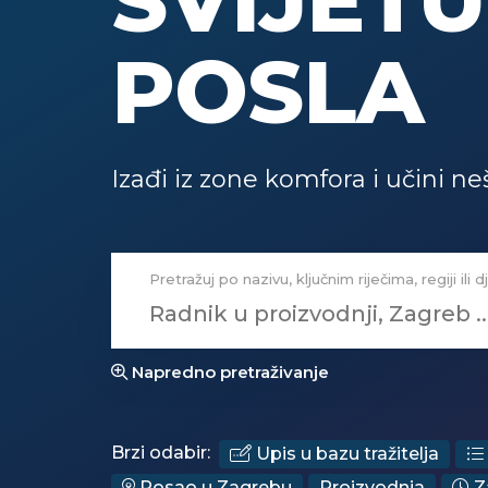
SVIJETU
POSLA
Izađi iz zone komfora i učini ne
Pretražuj po nazivu, ključnim riječima, regiji ili d
Napredno pretraživanje
Brzi odabir:
Upis u bazu tražitelja
Posao u Zagrebu
Proizvodnja
Za