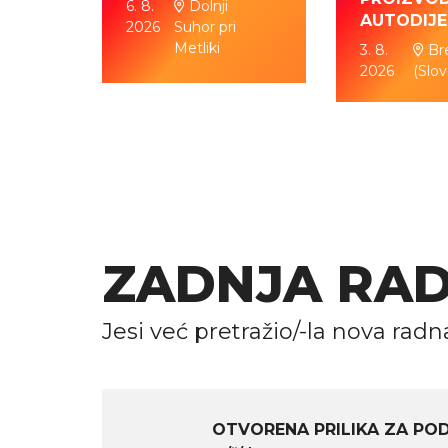
6. 8.
Dolnji
AUTODIJ
2026
Suhor pri
Metliki
agreb
3. 8.
Br
2026
(Slov
ZADNJA RA
Jesi već pretražio/-la nova radn
OTVORENA PRILIKA ZA PO