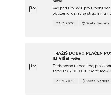
m/ž/d
Kao podizvođač u proizvodnji dob
okruženju, uz rad sa stručnim timo
23. 7. 2026
Sveta Nedelja
TRAŽIŠ DOBRO PLAĆEN POS
ILI VIŠE!
m/ž/d
Tražiš posao u modernoj proizvodn
zarađuješ 2.000 € ili više te radiš u 
22. 7. 2026
Sveta Nedelja