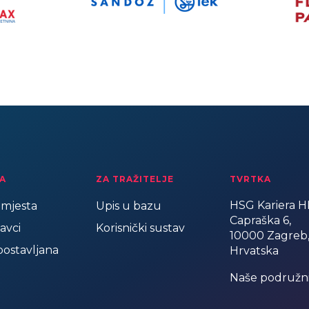
A
ZA TRAŽITELJE
TVRTKA
HSG Kariera HR
mjesta
Upis u bazu
Capraška 6,
avci
Korisnički sustav
10000 Zagreb
postavljana
Hrvatska
Naše podružn