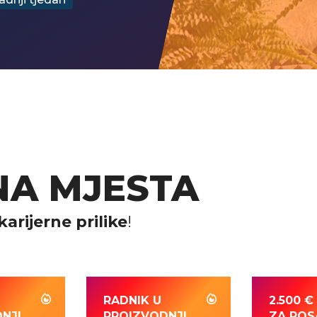
NA MJESTA
karijerne prilike
!
RADNIK U
2.500 € 
NJI
PROIZVODNJI
ZA PO