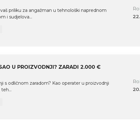
Rok
ivaš priliku za angažman u tehnološki naprednom
22.
m i sudjelova...
AO U PROIZVODNJI? ZARADI 2.000 €
Rok
ji s odličnom zaradom? Kao operater u proizvodnji
20.
teh...