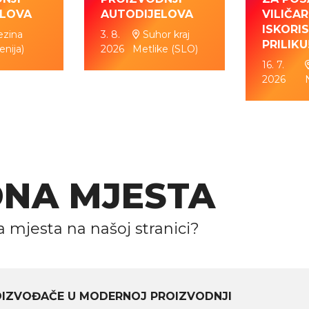
ELOVA
AUTODIJELOVA
VILIČAR
ISKORIS
ezina
3. 8.
Suhor kraj
PRILIKU
enija)
2026
Metlike (SLO)
16. 7.
2026
DNA MJESTA
a mjesta na našoj stranici?
DIZVOĐAČE U MODERNOJ PROIZVODNJI