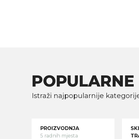
POPULARNE 
Istraži najpopularnije kategorij
PROIZVODNJA
SK
5 radnih mjesta
TR