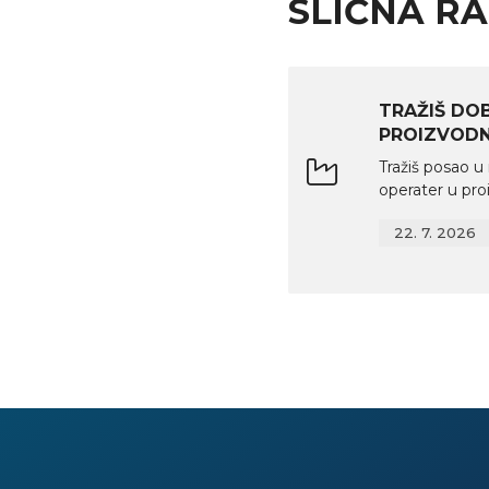
SLIČNA R
TRAŽIŠ DO
PROIZVODNJ
Tražiš posao 
operater u proi
22. 7. 2026