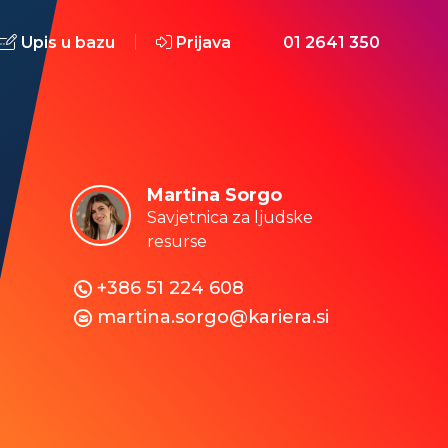
Upis u bazu
Prijava
01 2641 350
Martina Sorgo
Savjetnica za ljudske
resurse
+386 51 224 608
martina.sorgo@kariera.si