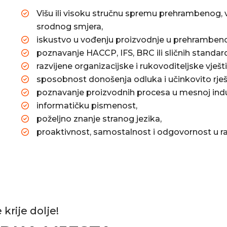
Višu ili visoku stručnu spremu prehrambenog, v
srodnog smjera,
iskustvo u vođenju proizvodnje u prehrambenoj 
poznavanje HACCP, IFS, BRC ili sličnih standard
razvijene organizacijske i rukovoditeljske vješti
sposobnost donošenja odluka i učinkovito rje
poznavanje proizvodnih procesa u mesnoj indus
informatičku pismenost,
poželjno znanje stranog jezika,
proaktivnost, samostalnost i odgovornost u r
krije dolje!