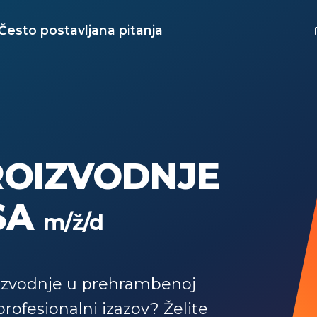
Često postavljana pitanja
ROIZVODNJE
SA
m/ž/d
roizvodnje u prehrambenoj
 profesionalni izazov? Želite