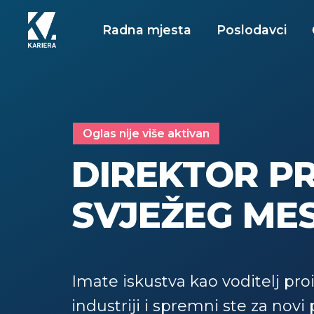
Radna mjesta
Poslodavci
Oglas nije više aktivan
DIREKTOR P
SVJEŽEG ME
Imate iskustva kao voditelj p
industriji i spremni ste za novi