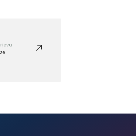
rijavu
026