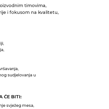
roizvodnim timovima,
e i fokusom na kvalitetu,
ji,
a,
ršavanja,
nog sudjelovanja u
ĆE BITI:
dnje svježeg mesa,