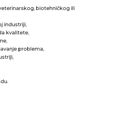
eterinarskog, biotehničkog ili
industriji,
a kvalitete,
ne,
šavanje problema,
triji,
adu.