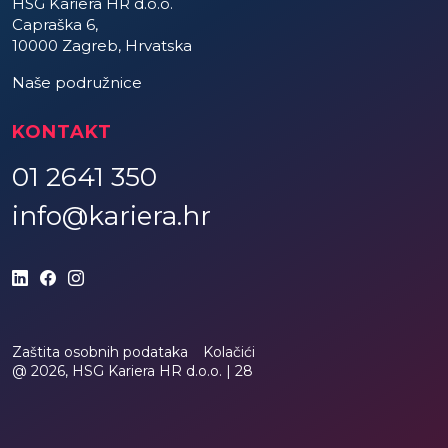
HSG Kariera HR d.o.o.
Capraška 6,
10000 Zagreb, Hrvatska
Naše podružnice
KONTAKT
01 2641 350
info@kariera.hr
Zaštita osobnih podataka
Kolačići
@ 2026, HSG Kariera HR d.o.o. |
28