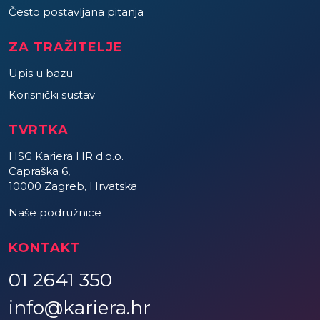
Često postavljana pitanja
ZA TRAŽITELJE
Upis u bazu
Korisnički sustav
TVRTKA
HSG Kariera HR d.o.o.
Capraška 6,
10000 Zagreb, Hrvatska
Naše podružnice
KONTAKT
01 2641 350
info@kariera.hr