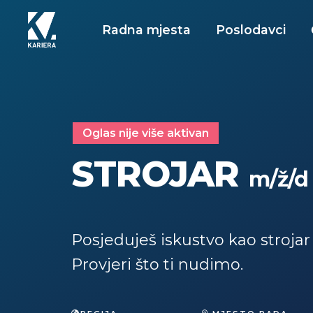
Radna mjesta
Poslodavci
Oglas nije više aktivan
STROJAR
m/ž/d
Posjeduješ iskustvo kao strojar
Provjeri što ti nudimo.