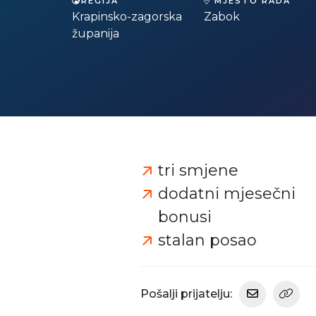
REGIJA
MJESTO RADA
Krapinsko-zagorska
Zabok
županija
tri smjene
dodatni mjesečni
bonusi
stalan posao
Pošalji prijatelju: