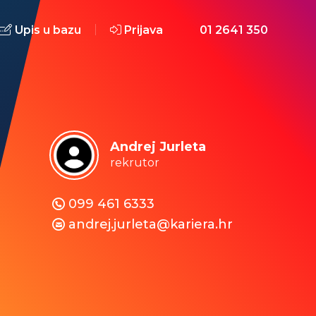
Upis u bazu
Prijava
01 2641 350
Andrej Jurleta
rekrutor
099 461 6333
andrej.jurleta@kariera.hr