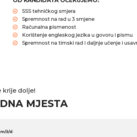
OD KANDIDATA OČEKUJEMO:
SSS tehničkog smjera
Spremnost na rad u 3 smjene
Računalna pismenost
Korištenje engleskog jezika u govoru i pismu
Spremnost na timski rad i daljnje učenje i usav
krije dolje!
ADNA MJESTA
Č
m/ž/d