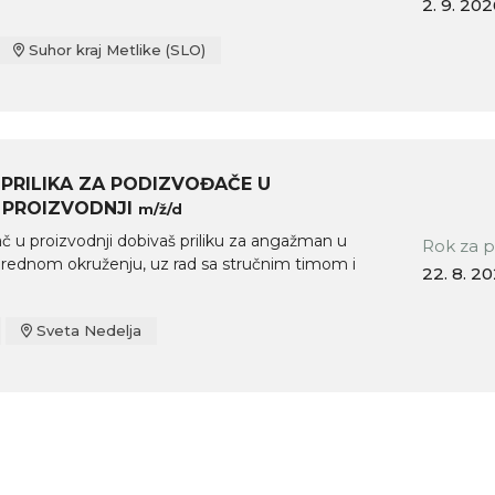
2. 9. 20
Suhor kraj Metlike (SLO)
PRILIKA ZA PODIZVOĐAČE U
 PROIZVODNJI
m/ž/d
 u proizvodnji dobivaš priliku za angažman u
Rok za p
prednom okruženju, uz rad sa stručnim timom i
22. 8. 2
Sveta Nedelja