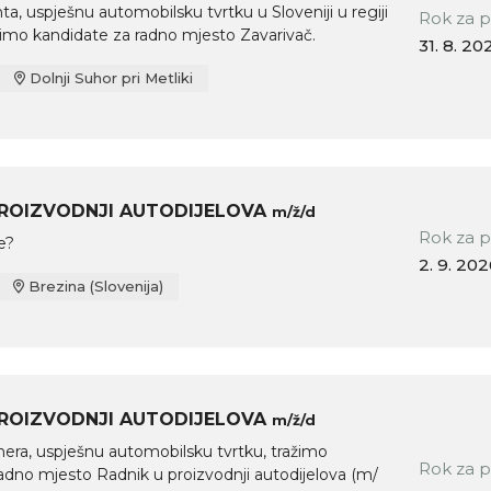
ta, uspješnu automobilsku tvrtku u Sloveniji u regiji
Rok za p
žimo kandidate za radno mjesto Zavarivač.
31. 8. 20
Dolnji Suhor pri Metliki
PROIZVODNJI AUTODIJELOVA
m/ž/d
Rok za p
te?
2. 9. 20
Brezina (Slovenija)
PROIZVODNJI AUTODIJELOVA
m/ž/d
era, uspješnu automobilsku tvrtku, tražimo
Rok za p
adno mjesto Radnik u proizvodnji autodijelova (m/