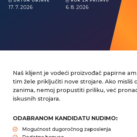
DATUM OBJAVE
ROK ZA PRIJAVU
17. 7. 2026
6. 8. 2026
Naš klijent je vodeći proizvođač papirne am
tim žele priključiti nove strojare. Ako misliš 
zanima, nemoj propustiti priliku, već prona
iskusnih strojara.
ODABRANOM KANDIDATU NUDIMO:
Mogućnost dugoročnog zaposlenja