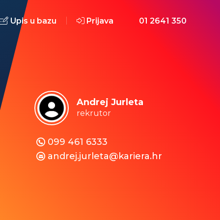
Upis u bazu
Prijava
01 2641 350
Andrej Jurleta
rekrutor
099 461 6333
andrej.jurleta@kariera.hr