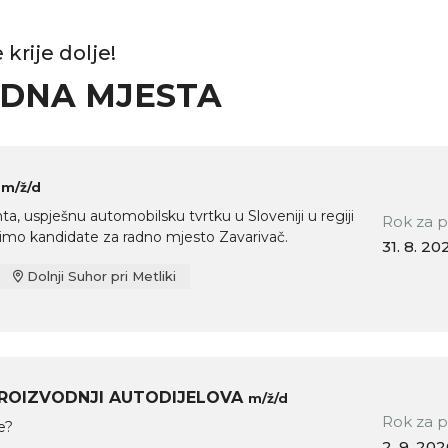
krije dolje!
ADNA MJESTA
Č
m/ž/d
ta, uspješnu automobilsku tvrtku u Sloveniji u regiji
Rok za p
žimo kandidate za radno mjesto Zavarivač.
31. 8. 20
Dolnji Suhor pri Metliki
PROIZVODNJI AUTODIJELOVA
m/ž/d
Rok za p
te?
2. 9. 20