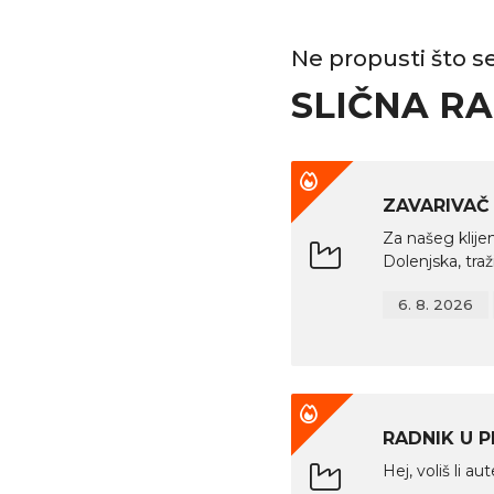
Ne propusti što se 
SLIČNA R
ZAVARIVA
Za našeg klijen
Dolenjska, tra
6. 8. 2026
RADNIK U 
Hej, voliš li au