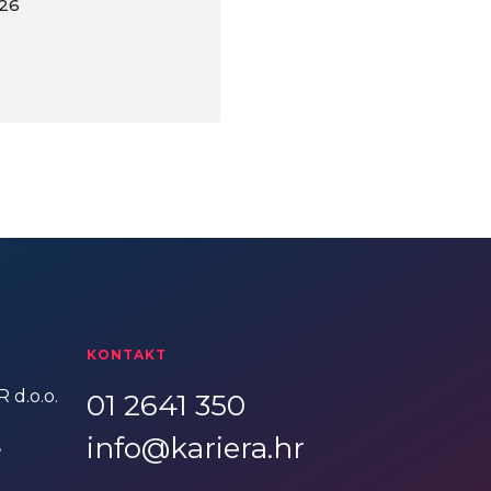
026
KONTAKT
 d.o.o.
01 2641 350
info@kariera.hr
,