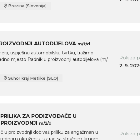
Brezina (Slovenija)
PROIZVODNJI AUTODIJELOVA
m/ž/d
era, uspješnu automobilsku tvrtku, tražimo
Rok za p
adno mjesto Radnik u proizvodnji autodijelova (m/
2. 9. 20
Suhor kraj Metlike (SLO)
PRILIKA ZA PODIZVOĐAČE U
 PROIZVODNJI
m/ž/d
 u proizvodnji dobivaš priliku za angažman u
Rok za p
prednom okruženju, uz rad sa stručnim timom i