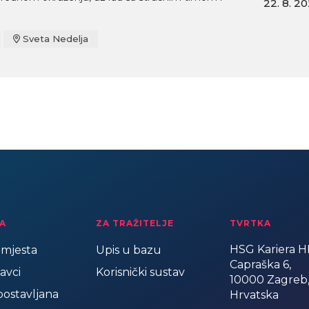
22. 8. 2
Sveta Nedelja
A
ZA TRAŽITELJE
TVRTKA
HSG Kariera HR
mjesta
Upis u bazu
Capraška 6,
avci
Korisnički sustav
10000 Zagreb
postavljana
Hrvatska