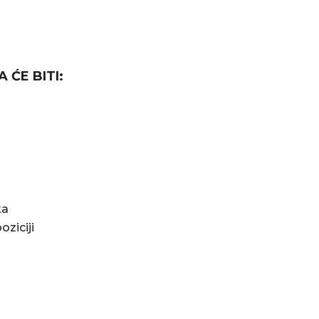
ĆE BITI:
ka
oziciji