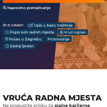
Napredno pretraživanje
Brzi odabir:
Upis u bazu tražitelja
Popis svih radnih mjesta
Vrući oglasi
Posao u Zagrebu
Proizvodnja
Zadnji tjedan
VRUĆA RADNA MJESTA
Ne propustite priliku za
sjajne karijerne