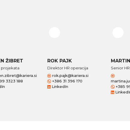
N ŽIBRET
ROK PAJK
MARTIN
 projekata
Direktor HR operacija
Senior HR
n.zibret@kariera.si
rok.pajk@kariera.si
99 3323 188
+386 31 396 170
martina.j
dIn
LinkedIn
+385 9
LinkedI