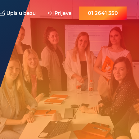
Upis u bazu
Prijava
01 2641 350