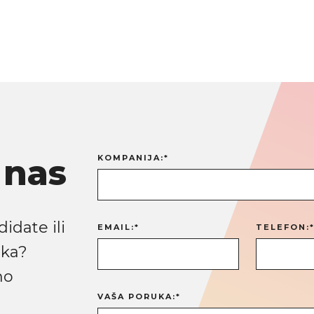
 nas
KOMPANIJA:*
idate ili
EMAIL:*
TELEFON:
ika?
mo
VAŠA PORUKA:*