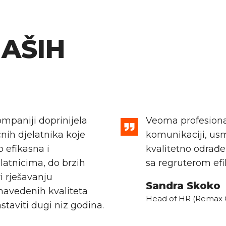
NAŠIH
ompaniji doprinijela
Veoma profesional
nih djelatnika koje
komunikaciji, usm
 efikasna i
kvalitetno odrađe
latnicima, do brzih
sa regruterom efi
i rješavanju
Sandra Skoko
navedenih kvaliteta
Head of HR (Remax C
taviti dugi niz godina.