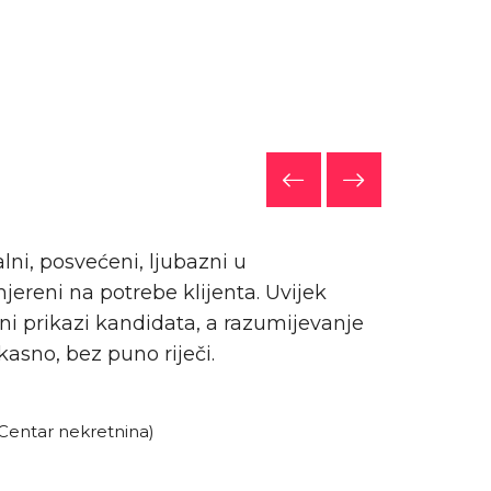
ni, posvećeni, ljubazni u
Ra
jereni na potrebe klijenta. Uvijek
pr
ni prikazi kandidata, a razumijevanje
sa
kasno, bez puno riječi.
K
As
entar nekretnina)