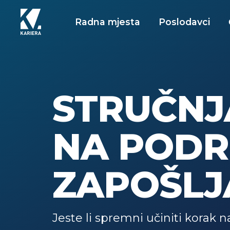
Radna mjesta
Poslodavci
STRUČNJ
NA PODR
ZAPOŠLJ
Jeste li spremni učiniti korak n