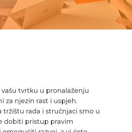
u vašu tvrtku u pronalaženju
i za njezin rast i uspjeh.
tržištu rada i stručnjaci smo u
 dobiti pristup pravim
i omogućiti razvoj, a vi ćete