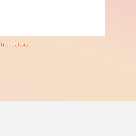
nih podataka
.