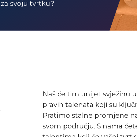
za svoju tvrtku?
Naš će tim unijet svježinu 
pravih talenata koji su ključn
A
Pratimo stalne promjene na 
svom području. S nama ćete
talentima koji će vašoj tvrtk