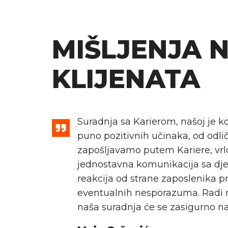
MIŠLJENJA 
KLIJENATA
Suradnja sa Karierom, našoj je k
vanja,
puno pozitivnih učinaka, od odlič
ntnih
zapošljavamo putem Kariere, vrlo
a
jednostavna komunikacija sa dje
reakcija od strane zaposlenika pr
eventualnih nesporazuma. Radi 
naša suradnja će se zasigurno nas
rsa