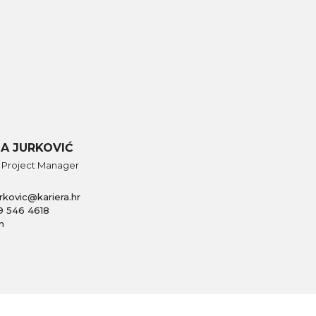
A JURKOVIĆ
 Project Manager
urkovic@kariera.hr
9 546 4618
n