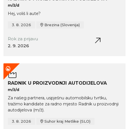
m/ž/d
Hej, voliš li aute?
3. 8. 2026
Brezina (Slovenija)
Rok za prijavu
2. 9. 2026
RADNIK U PROIZVODNJI AUTODIJELOVA
m/ž/d
Za našeg partnera, uspješnu automobilsku tvrtku,
tražimo kandidate za radno mjesto Radnik u proizvodnji
autodijelova (m/ž).
3. 8. 2026
Suhor kraj Metlike (SLO)